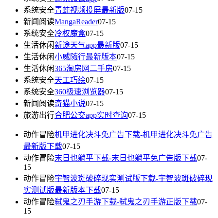
系统安全
青蛙视频投屏最新版
07-15
新闻阅读
MangaReader
07-15
系统安全
冷权魔盒
07-15
生活休闲
新途天气app最新版
07-15
生活休闲
小威随行最新版本
07-15
生活休闲
365淘房网二手房
07-15
系统安全
天工巧绘
07-15
系统安全
360极速浏览器
07-15
新闻阅读
奇猫小说
07-15
旅游出行
合肥公交app实时查询
07-15
动作冒险
机甲进化决斗免广告下载-机甲进化决斗免广告
最新版下载
07-15
动作冒险
末日也躺平下载-末日也躺平免广告版下载
07-
15
动作冒险
宇智波斑破碎现实测试版下载-宇智波斑破碎现
实测试版最新版本下载
07-15
动作冒险
弑鬼之刃手游下载-弑鬼之刃手游正版下载
07-
15