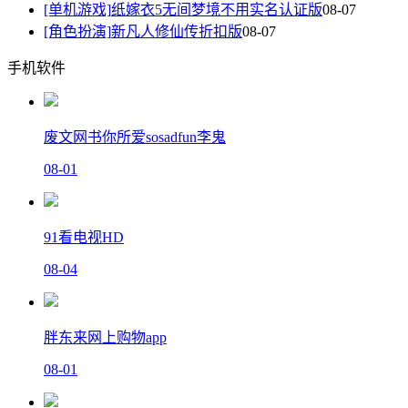
[单机游戏]
纸嫁衣5无间梦境不用实名认证版
08-07
[角色扮演]
新凡人修仙传折扣版
08-07
手机软件
废文网书你所爱sosadfun李鬼
08-01
91看电视HD
08-04
胖东来网上购物app
08-01