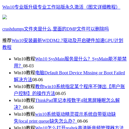
Win10专业版升级专业工作站版永久激活（图文详细教程）
crashdumps文件夹是什么,里面的DMP文件可以删除吗
推荐
Win10安装最新WDDM2.7驱动及开启硬件加速GPU计划
教程
Win10教程
Win10 SysMain服务是什么？SysMain能不能禁
用？
08-03
Win10教程
电脑Default Boot Device Missing or Boot Failed
解决方法
08-06
Win10教程
教你win10系统指定某个程序不弹出【用户账
户控制】的操作方法
08-05
Win10教程
ThinkPad笔记本按数字4就黑屏睡眠怎么解
决？
08-06
Win10教程
win10系统驱动精灵提示系统自带驱动缺
失|local print queue缺失怎么办？
08-06
Win10教程
Win10怎么打开realtek高清晰音频管理器方法