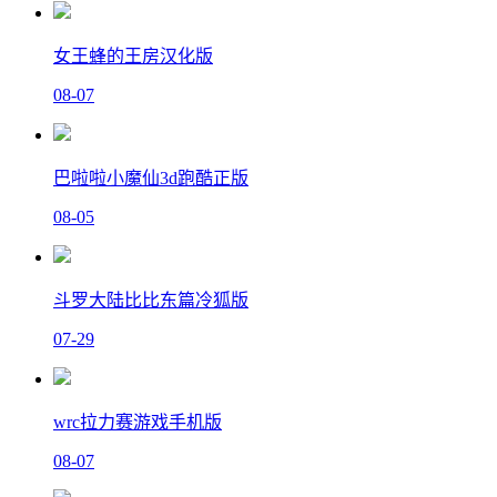
女王蜂的王房汉化版
08-07
巴啦啦小魔仙3d跑酷正版
08-05
斗罗大陆比比东篇冷狐版
07-29
wrc拉力赛游戏手机版
08-07