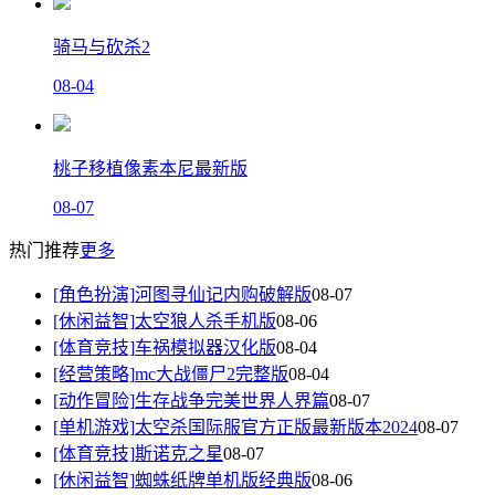
骑马与砍杀2
08-04
桃子移植像素本尼最新版
08-07
热门推荐
更多
[角色扮演]
河图寻仙记内购破解版
08-07
[休闲益智]
太空狼人杀手机版
08-06
[体育竞技]
车祸模拟器汉化版
08-04
[经营策略]
mc大战僵尸2完整版
08-04
[动作冒险]
生存战争完美世界人界篇
08-07
[单机游戏]
太空杀国际服官方正版最新版本2024
08-07
[体育竞技]
斯诺克之星
08-07
[休闲益智]
蜘蛛纸牌单机版经典版
08-06