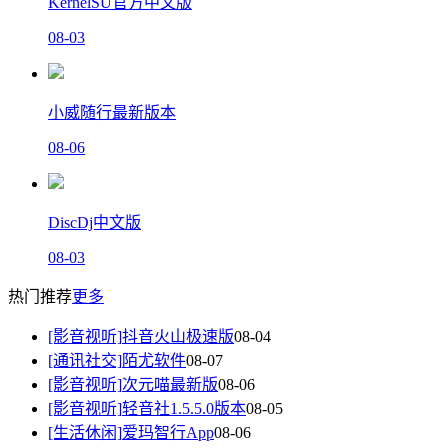
KernelSU官方中文版
08-03
小威随行最新版本
08-06
DiscDj中文版
08-03
热门推荐
更多
[影音视听]
抖音火山极速版
08-04
[通讯社交]
陌尤软件
08-07
[影音视听]
次元喵最新版
08-06
[影音视听]
轻音社1.5.5.0版本
08-05
[生活休闲]
爱玛智行App
08-06