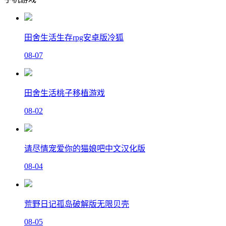
田舍生活生存rpg安卓版冷狐
08-07
田舍生活桃子移植游戏
08-02
请尽情宠爱你的猫娘吧中文汉化版
08-04
荒野日记孤岛破解版无限贝壳
08-05