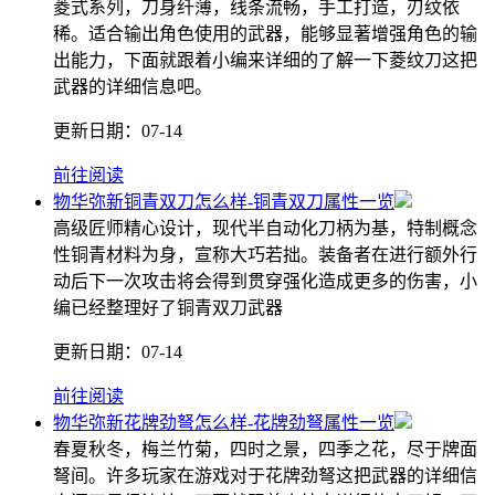
菱式系列，刀身纤薄，线条流畅，手工打造，刃纹依
稀。适合输出角色使用的武器，能够显著增强角色的输
出能力，下面就跟着小编来详细的了解一下菱纹刀这把
武器的详细信息吧。
更新日期：
07-14
前往阅读
物华弥新铜青双刀怎么样-铜青双刀属性一览
高级匠师精心设计，现代半自动化刀柄为基，特制概念
性铜青材料为身，宣称大巧若拙。装备者在进行额外行
动后下一次攻击将会得到贯穿强化造成更多的伤害，小
编已经整理好了铜青双刀武器
更新日期：
07-14
前往阅读
物华弥新花牌劲弩怎么样-花牌劲弩属性一览
春夏秋冬，梅兰竹菊，四时之景，四季之花，尽于牌面
弩间。许多玩家在游戏对于花牌劲弩这把武器的详细信