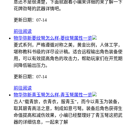
息还不是很清楚，下面就跟着小编来详细的来了解一下
花牌劲弩的武器详情吧。
更新日期：
07-14
前往阅读
物华弥新菱纹弩怎么样-菱纹弩属性一览
菱式系列，严格遵循对称之美，黄金比例，人体工学，
堪称教科书级的详尽设计稿。适合远程输出角色装备使
用，可以有效提高角色的攻击力，帮助玩家们在开荒期
间降低输出压力。
更新日期：
07-14
前往阅读
物华弥新青玉弩怎么样-青玉弩属性一览
古人“载青旂，衣青衣，服青玉”，而今以青玉为装备，
取其碧青高洁之意，制成如意弓弩。装备后角色获得生
命值提高和减伤效果，小编已经整理好了青玉弩这把武
器的详细信息，一起来了解