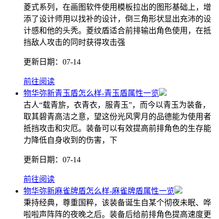
菱式系列，在画图软件使用模板拉出的图形基础上，增
添了设计师用以找补的设计，倒三角形状显出充沛的设
计感和他的头秃。菱纹盾适合前排输出角色使用，在抵
挡敌人攻击的同时获得攻击强
更新日期：
07-14
前往阅读
物华弥新青玉盾怎么样-青玉盾属性一览
古人“载青旂，衣青衣，服青玉”，而今以青玉为装备，
取其碧青高洁之意，望这份光风霁月的品德能为使用者
抵挡攻击和灾厄。装备可以有效提高前排角色的生存能
力降低自身收到的伤害，下
更新日期：
07-14
前往阅读
物华弥新麻雀牌盾怎么样-麻雀牌盾属性一览
秉持经典，尊重国粹，该装备诞生自某个彻夜未眠、哗
啦啦声阵阵的夜晚之后。装备后给前排角色提高速度更