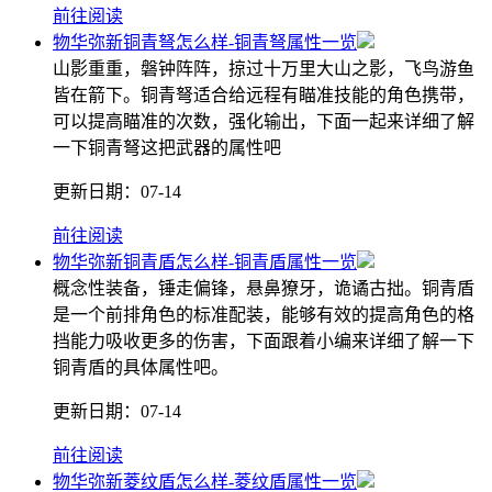
前往阅读
物华弥新铜青弩怎么样-铜青弩属性一览
山影重重，磐钟阵阵，掠过十万里大山之影，飞鸟游鱼
皆在箭下。铜青弩适合给远程有瞄准技能的角色携带，
可以提高瞄准的次数，强化输出，下面一起来详细了解
一下铜青弩这把武器的属性吧
更新日期：
07-14
前往阅读
物华弥新铜青盾怎么样-铜青盾属性一览
概念性装备，锤走偏锋，悬鼻獠牙，诡谲古拙。铜青盾
是一个前排角色的标准配装，能够有效的提高角色的格
挡能力吸收更多的伤害，下面跟着小编来详细了解一下
铜青盾的具体属性吧。
更新日期：
07-14
前往阅读
物华弥新菱纹盾怎么样-菱纹盾属性一览