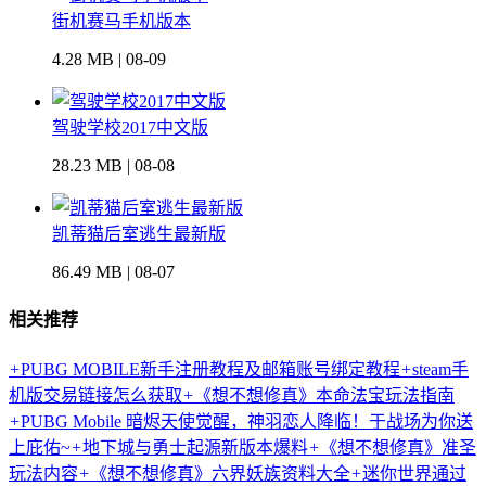
街机赛马手机版本
4.28 MB | 08-09
驾驶学校2017中文版
28.23 MB | 08-08
凯蒂猫后室逃生最新版
86.49 MB | 08-07
相关推荐
+
PUBG MOBILE新手注册教程及邮箱账号绑定教程
+
steam手
机版交易链接怎么获取
+
《想不想修真》本命法宝玩法指南
+
PUBG Mobile 暗烬天使觉醒，神羽恋人降临！于战场为你送
上庇佑~
+
地下城与勇士起源新版本爆料
+
《想不想修真》准圣
玩法内容
+
《想不想修真》六界妖族资料大全
+
迷你世界通过