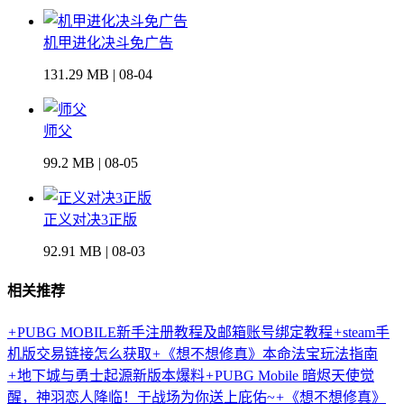
机甲进化决斗免广告
131.29 MB | 08-04
师父
99.2 MB | 08-05
正义对决3正版
92.91 MB | 08-03
相关推荐
+
PUBG MOBILE新手注册教程及邮箱账号绑定教程
+
steam手
机版交易链接怎么获取
+
《想不想修真》本命法宝玩法指南
+
地下城与勇士起源新版本爆料
+
PUBG Mobile 暗烬天使觉
醒，神羽恋人降临！于战场为你送上庇佑~
+
《想不想修真》