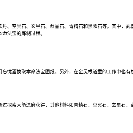
妖丹、空冥石、玄星石、蓝晶石、青精石和黑曜石等。其中，武
本命法宝的炼制过程。
用忘忧酒换取本命法宝图纸。另外，在金灵根道童的工作中也有
通过探索大能遗府获得，其他材料如青精石、空冥石、玄星石、