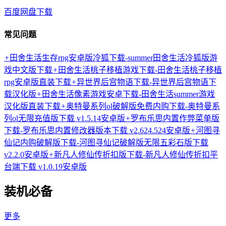
百度网盘下载
常见问题
+
田舍生活生存rpg安卓版冷狐下载-summer田舍生活冷狐版游
戏中文版下载
+
田舍生活桃子移植游戏下载-田舍生活桃子移植
rpg安卓版直装下载
+
异世界后宫物语下载-异世界后宫物语下
载汉化版
+
田舍生活像素游戏安卓下载-田舍生活summer游戏
汉化版直装下载
+
奥特曼系列ol破解版免费内购下载-奥特曼系
列ol无限充值版下载 v1.5.14安卓版
+
罗布乐思内置作弊菜单版
下载-罗布乐思内置修改器版本下载 v2.624.524安卓版
+
河图寻
仙记内购破解版下载-河图寻仙记破解版无限五彩石版下载
v2.2.0安卓版
+
新凡人修仙传折扣版下载-新凡人修仙传折扣平
台端下载 v1.0.19安卓版
装机必备
更多