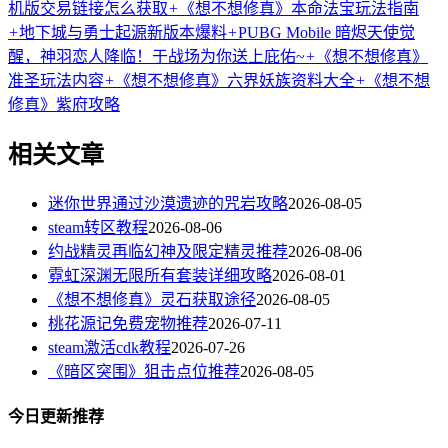
机版交易链接怎么获取
+
《想不想修真》本命法宝玩法指南
+
地下城与勇士起源新版本爆料
+
PUBG Mobile 暗烬天使觉
醒，神羽恋人降临！于战场为你送上庇佑~
+
《想不想修真》
准圣玩法内容
+
《想不想修真》六界妖族资料大全
+
《想不想
修真》紫府攻略
相关文章
迷你世界通过沙漠遗迹的咒岩攻略
2026-08-05
steam转区教程
2026-08-06
约战精灵再临幻神及限定精灵推荐
2026-08-06
霓虹深渊无限所有套装详细攻略
2026-08-01
《想不想修真》灵石获取途径
2026-08-05
桃花源记免费宠物推荐
2026-07-11
steam激活cdk教程
2026-07-26
《暗区突围》狙击点位推荐
2026-08-05
今日更新推荐