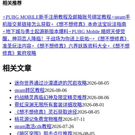
相关推荐
+
PUBG MOBILE新手注册教程及邮箱账号绑定教程
+
steam手
机版交易链接怎么获取
+
《想不想修真》本命法宝玩法指南
+
地下城与勇士起源新版本爆料
+
PUBG Mobile 暗烬天使觉
醒，神羽恋人降临！于战场为你送上庇佑~
+
《想不想修真》
准圣玩法内容
+
《想不想修真》六界妖族资料大全
+
《想不想
修真》紫府攻略
相关文章
迷你世界通过沙漠遗迹的咒岩攻略
2026-08-05
steam转区教程
2026-08-06
约战精灵再临幻神及限定精灵推荐
2026-08-06
霓虹深渊无限所有套装详细攻略
2026-08-01
《想不想修真》灵石获取途径
2026-08-05
桃花源记免费宠物推荐
2026-07-11
steam激活cdk教程
2026-07-26
《暗区突围》狙击点位推荐
2026-08-05