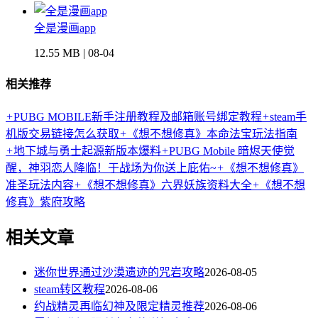
全是漫画app
12.55 MB | 08-04
相关推荐
+
PUBG MOBILE新手注册教程及邮箱账号绑定教程
+
steam手
机版交易链接怎么获取
+
《想不想修真》本命法宝玩法指南
+
地下城与勇士起源新版本爆料
+
PUBG Mobile 暗烬天使觉
醒，神羽恋人降临！于战场为你送上庇佑~
+
《想不想修真》
准圣玩法内容
+
《想不想修真》六界妖族资料大全
+
《想不想
修真》紫府攻略
相关文章
迷你世界通过沙漠遗迹的咒岩攻略
2026-08-05
steam转区教程
2026-08-06
约战精灵再临幻神及限定精灵推荐
2026-08-06